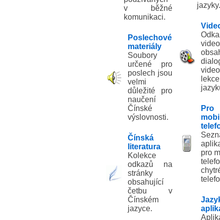
jazyky
v běžné
komunikaci.
Vide
Odka
Poslechové
video
materiály
obsah
Soubory
dial
určené pro
video
poslech jsou
lekce
velmi
jazyk
důležité pro
naučení
Čínské
Pro
výslovnosti.
mobi
telef
Sez
Čínská
aplik
literatura
pro m
Kolekce
tele
odkazů na
chytr
stránky
telef
obsahující
četbu v
Čínském
Jazy
jazyce.
apli
Aplik