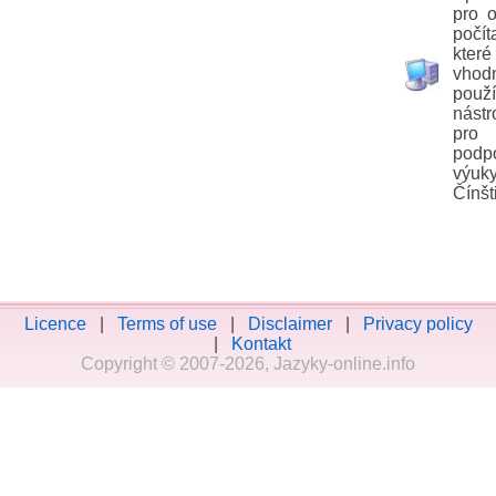
pro 
počít
kte
vhod
použí
nástr
pro
podp
výuk
Čínšt
Licence
|
Terms of use
|
Disclaimer
|
Privacy policy
|
Kontakt
Copyright © 2007-2026, Jazyky-online.info