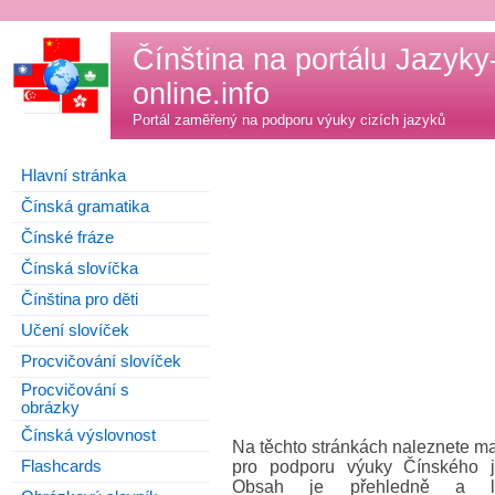
Čínština na portálu
Jazyky
online.info
Portál zaměřený na podporu výuky cizích jazyků
Hlavní stránka
Čínská gramatika
Čínské fráze
Čínská slovíčka
Čínština pro děti
Učení slovíček
Procvičování slovíček
Procvičování s
obrázky
Čínská výslovnost
Na těchto stránkách naleznete ma
Flashcards
pro podporu výuky Čínského j
Obsah je přehledně a lo