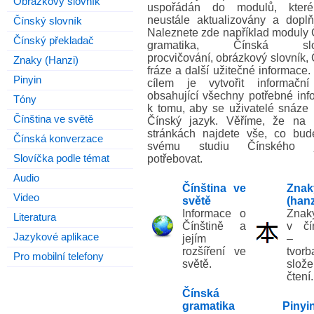
Obrázkový slovník
uspořádán do modulů, kter
neustále aktualizovány a doplň
Čínský slovník
Naleznete zde například moduly 
Čínský překladač
gramatika, Čínská slov
procvičování, obrázkový slovník,
Znaky (Hanzi)
fráze a další užitečné informace
Pinyin
cílem je vytvořit informační
obsahující všechny potřebné inf
Tóny
k tomu, aby se uživatelé snáze 
Čínština ve světě
Čínský jazyk. Věříme, že na 
stránkách najdete vše, co bud
Čínská konverzace
svému studiu Čínského j
Slovíčka podle témat
potřebovat.
Audio
Čínština ve
Znak
Video
světě
(hanz
Informace o
Znak
Literatura
Čínštině a
v čí
Jazykové aplikace
jejím
– j
rozšíření ve
tvorb
Pro mobilní telefony
světě.
slože
čtení.
Čínská
gramatika
Pinyi