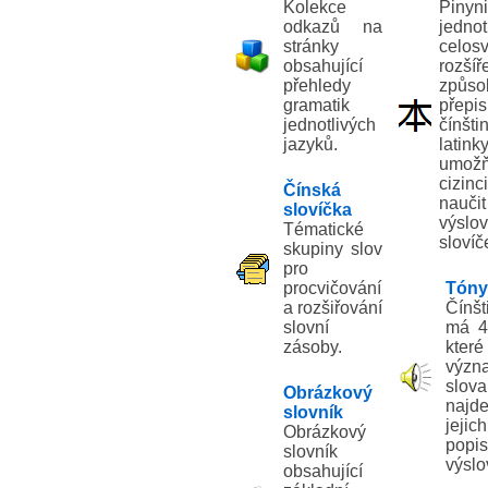
Kolekce
Pinyn
odkazů na
jedno
stránky
celos
obsahující
rozšíř
přehledy
způso
gramatik
přepi
jednotlivých
čínšt
jazyků.
latinky
umožň
cizinci
Čínská
nauč
slovíčka
výslov
Tématické
slovíč
skupiny slov
pro
procvičování
Tóny
a rozšiřování
Čínšt
slovní
má 4
zásoby.
kter
význ
slov
Obrázkový
najde
slovník
jejich
Obrázkový
pop
slovník
výslo
obsahující