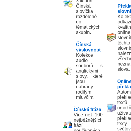
základní
Čínská
Překl
slovíčka
slovn
rozdělené
Kolek
do
odka
tématických
kvalitn
skupin.
online
slovn
těchto
Čínská
slovní
výslovnost
nalez
Kolekce
všech
audio
nezn
souborů s
slova.
anglickými
slovy, které
jsou
Onlin
nahrány
překl
rodilým
Autom
mluvčím.
překla
textů
umožň
Čínské fráze
uživat
Více než 100
překlá
nejběžnějších
texty
frází
světo
používaných