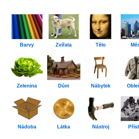
Barvy
Zvířata
Tělo
Mě
Zelenina
Dům
Nábytek
Oble
Nádoba
Látka
Nástroj
Příst