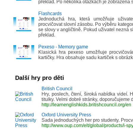
překlad. Po několika otázkách je zobrazena st
Flashcards
Jednoduchá hra, která umožňuje uživat
procvičovat slovní zásobu. Po výběru katego
se slovy v angličtině. Pokud uživatel nezná s
překlad.
Pexeso - Memory game
Klasická hra pexeso umožňuje procvičován
kartičky. Hra obsahuje sadu kartiček s obráz
Další hry pro děti
British Council
Hry, poslech, čtení, široká nabídka videí.
titulky. Velmi dobré stránky, doporučujeme d
http://learnenglishkids.britishcouncil.org/en
Oxford University Press
Sada jednoduchých her pro studenty. Procv
http://www.oup.com/elt/global/products/i-spy