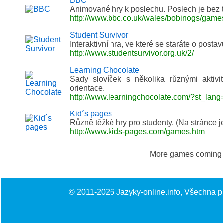
BBC
Animované hry k poslechu. Poslech je bez t
http://www.bbc.co.uk/wales/bobinogs/gam
Student Survivor
Interaktivní hra, ve které se staráte o post
http://www.studentsurvivor.org.uk/2/
Learning Chocolate
Sady slovíček s několika různými aktivi
orientace.
http://www.learningchocolate.com/?st_lang
Kid´s pages
Různě těžké hry pro studenty. (Na stránce j
http://www.kids-pages.com/games.htm
More games coming
© 2011-2026
Jazyky-online.info
, Všechna p