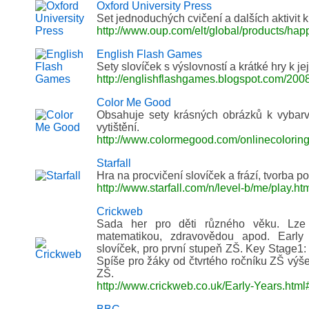
Oxford University Press
Set jednoduchých cvičení a dalších aktivit
http://www.oup.com/elt/global/products/hap
English Flash Games
Sety slovíček s výslovností a krátké hry k je
http://englishflashgames.blogspot.com/200
Color Me Good
Obsahuje sety krásných obrázků k vybarv
vytištění.
http://www.colormegood.com/onlinecolorin
Starfall
Hra na procvičení slovíček a frází, tvorba po
http://www.starfall.com/n/level-b/me/play.ht
Crickweb
Sada her pro děti různého věku. Lze n
matematikou, zdravovědou apod. Early 
slovíček, pro první stupeň ZŠ. Key Stage1: 
Spíše pro žáky od čtvrtého ročníku ZŠ výše
ZŠ.
http://www.crickweb.co.uk/Early-Years.html