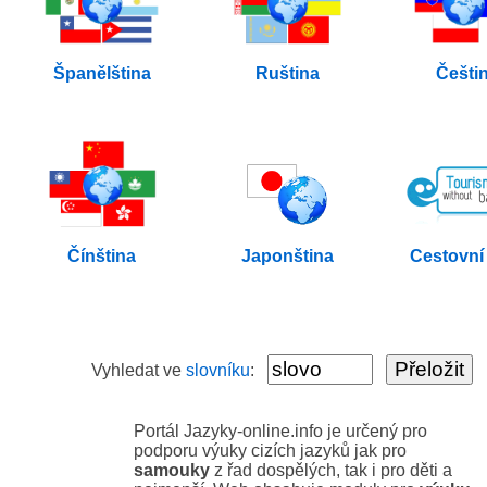
Španělština
Ruština
Češti
Čínština
Japonština
Cestovní
Vyhledat ve
slovníku
:
Portál Jazyky-online.info je určený pro
podporu výuky cizích jazyků jak pro
samouky
z řad dospělých, tak i pro děti a